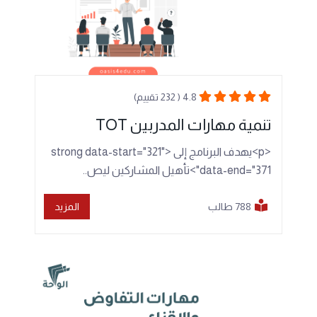
4.8 ( 232 تقييم)
تنمية مهارات المدربين TOT
<p>يهدف البرنامج إلى <strong data-start="321"
data-end="371">تأهيل المشاركين ليص..
788 طالب
المزيد